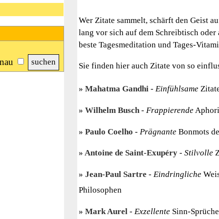
Wer Zitate sammelt, schärft den Geist au
lang vor sich auf dem Schreibtisch oder a
beste Tagesmeditation und Tages-Vitamin
nau
Sie finden hier auch Zitate von so einfl
Mahatma Gandhi
-
Einfühlsame
Zitat
Wilhelm Busch
-
Frappierende
Aphori
Paulo Coelho
-
Prägnante
Bonmots des
Antoine de Saint-Exupéry
-
Stilvolle
Z
Jean-Paul Sartre
-
Eindringliche
Weis
Philosophen
Mark Aurel
-
Exzellente
Sinn-Sprüche 