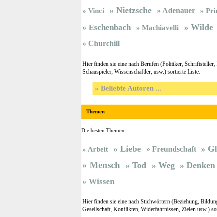
Nietzsche
Vinci
Adenauer
Pri
Wilde
Eschenbach
Machiavelli
Churchill
Hier finden sie eine nach Berufen (Politiker, Schriftsteller
Schauspieler, Wissenschaftler, usw.) sortierte Liste:
Beliebte Autoren ...
Themen
Die besten Themen:
Liebe
G
Freundschaft
Arbeit
Mensch
Tod
Weg
Denken
Wissen
Hier finden sie eine nach Stichwörtern (Beziehung, Bildun
Gesellschaft, Konflikten, Widerfahrnissen, Zielen usw.) sort