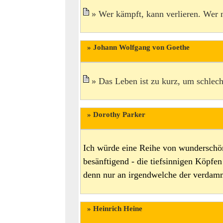
Wer kämpft, kann verlieren. Wer n
Johann Wolfgang von Goethe
Das Leben ist zu kurz, um schlech
Dorothy Parker
Ich würde eine Reihe von wunderschön
besänftigend - die tiefsinnigen Köpfe
denn nur an irgendwelche der verdamm
Heinrich Heine