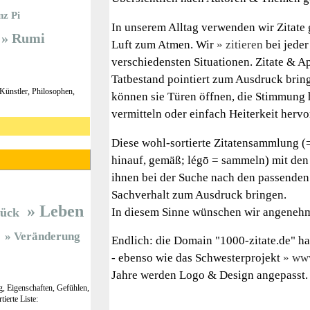
nz Pi
In unserem Alltag verwenden wir Zitate 
Rumi
Luft zum Atmen. Wir
zitieren
bei jeder
verschiedensten Situationen. Zitate & A
Tatbestand pointiert zum Ausdruck brin
, Künstler, Philosophen,
können sie Türen öffnen, die Stimmung 
vermitteln oder einfach Heiterkeit hervo
Diese wohl-sortierte Zitatensammlung (=
hinauf, gemäß; légō = sammeln) mit den 
ihnen bei der Suche nach den passenden 
Sachverhalt zum Ausdruck bringen.
Leben
In diesem Sinne wünschen wir angeneh
lück
Veränderung
Endlich: die Domain "1000-zitate.de" h
- ebenso wie das Schwesterprojekt
www
Jahre werden Logo & Design angepasst.
g, Eigenschaften, Gefühlen,
ierte Liste: